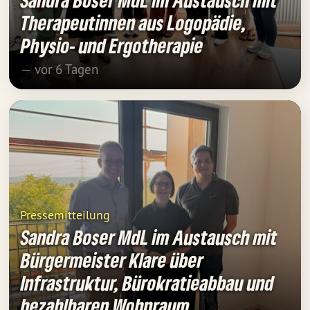
Sandra Boser MdL im Austausch mit
Therapeutinnen aus Logopädie,
Physio- und Ergotherapie
— vor 6 Tagen
Pressemitteilung
Sandra Boser MdL im Austausch mit
Bürgermeister Klare über
Infrastruktur, Bürokratieabbau und
bezahlbaren Wohnraum