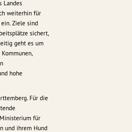
s Landes
ch weiterhin für
ein. Ziele sind
eitsplätze sichert,
zeitig geht es um
ke Kommunen,
en
 und hohe
rttemberg. Für die
etende
 Ministerium für
ann und ihrem Hund