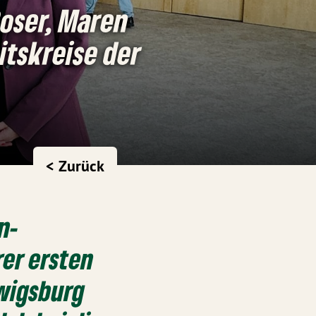
oser, Maren
itskreise der
< Zurück
n-
er ersten
dwigsburg