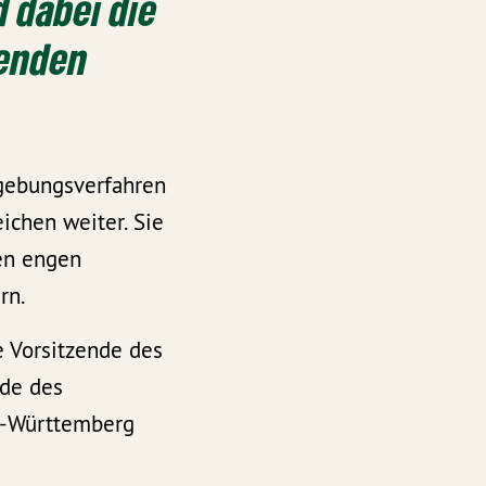
 dabei die
henden
zgebungsverfahren
ichen weiter. Sie
den engen
rn.
e Vorsitzende des
nde des
en-Württemberg