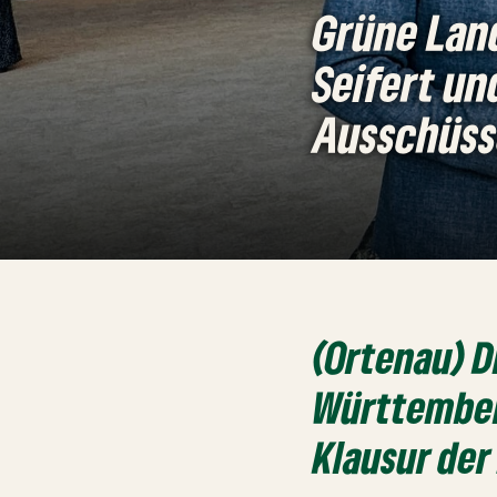
Grüne Lan
Seifert un
Ausschüss
(Ortenau) D
Württember
Klausur der