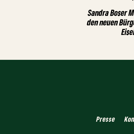
Sandra Boser M
den neuen Bürg
Eis
Presse
Ko