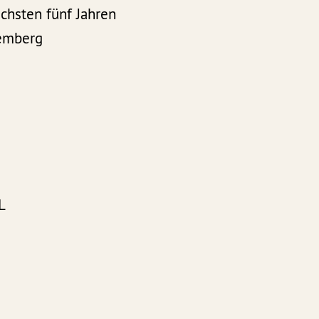
chsten fünf Jahren
temberg
L