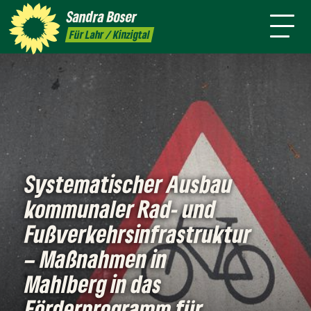
mich
Sandra
Boser
Presse
Kontakt
Termine
Newsletter
Für Lahr / Kinzigtal
Systematischer Ausbau
kommunaler Rad- und
Fußverkehrsinfrastruktur
– Maßnahmen in
Mahlberg in das
Förderprogramm für