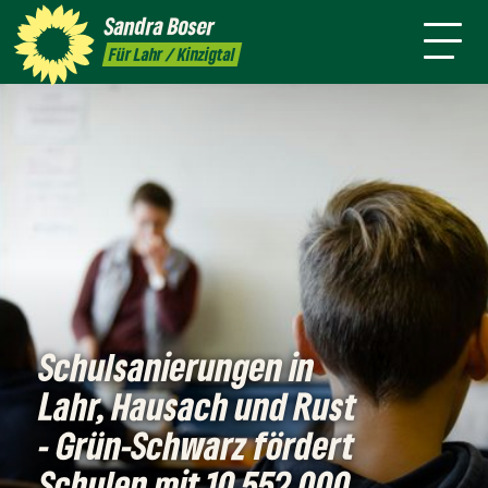
mich
Sandra
Boser
Presse
Kontakt
Termine
Newsletter
Für Lahr / Kinzigtal
Schulsanierungen in
Lahr, Hausach und Rust
- Grün-Schwarz fördert
Schulen mit 10.552.000