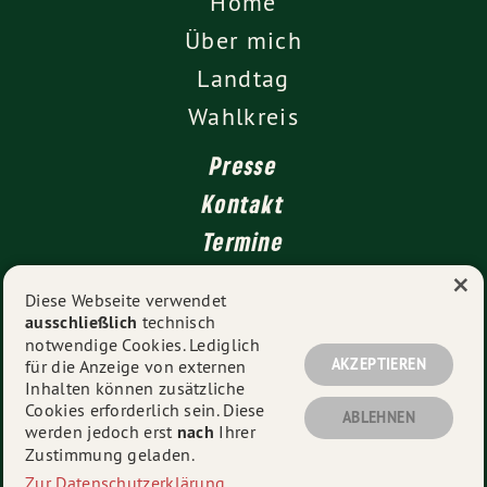
Home
Über mich
Landtag
Wahlkreis
Presse
Kontakt
Termine
×
Newsletter
Diese Webseite verwendet
ausschließlich
technisch
Impressum
notwendige Cookies. Lediglich
Datenschutz
AKZEPTIEREN
für die Anzeige von externen
Inhalten können zusätzliche
Cookies erforderlich sein. Diese
ABLEHNEN
werden jedoch erst
nach
Ihrer
© 2026
Sandra Boser
- Alle Rechte vorbehalten.
Zustimmung geladen.
Zur Datenschutzerklärung