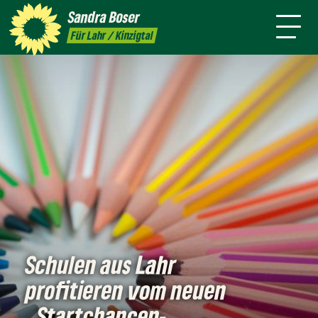
mich
Sandra
Boser
Presse
Kontakt
Termine
Newsletter
Für Lahr / Kinzigtal
Schulen aus Lahr
profitieren vom neuen
„Startchancen-