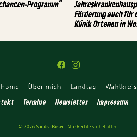
tchancen-Programm“
Jahreskrankenhaus
Förderung auch für 
Klinik Ortenau in Wo
Home
Über mich
Landtag
Wahlkreis
ntakt
Termine
Newsletter
Impressum
© 2026
Sandra Boser
- Alle Rechte vorbehalten.