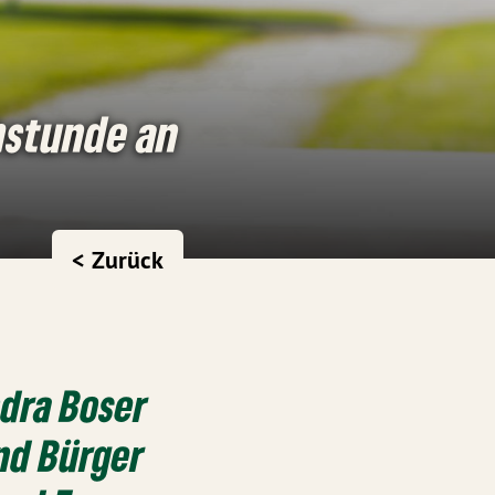
hstunde an
< Zurück
ndra Boser
und Bürger