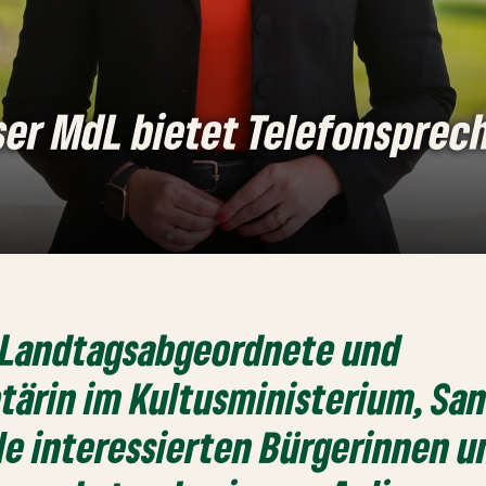
ser MdL bietet Telefonsprec
-Landtagsabgeordnete und
tärin im Kultusministerium, Sa
lle interessierten Bürgerinnen 