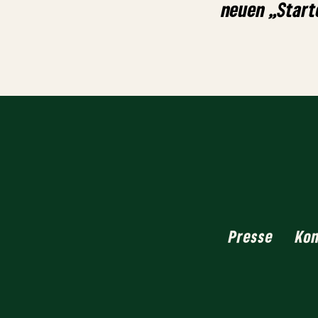
neuen „Star
Presse
Ko