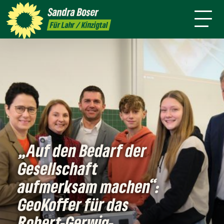
mich
Sandra
Boser
Presse
Kontakt
Termine
Newsletter
Für Lahr / Kinzigtal
„Auf den Bedarf der
Gesellschaft
aufmerksam machen“:
GeoKoffer für das
Robert-Gerwig-