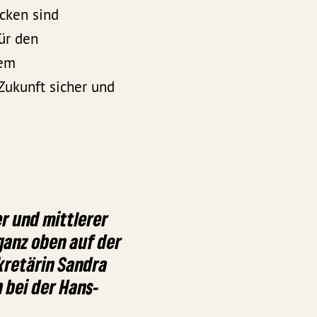
cken sind
ür den
dem
Zukunft sicher und
r und mittlerer
ganz oben auf der
kretärin Sandra
 bei der Hans-