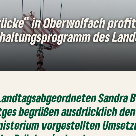
ücke“ in Oberwolfach profit
haltungsprogramm des Land
 Landtagsabgeordneten Sandra B
tges begrüßen ausdrücklich de
nisterium vorgestellten Umsetz