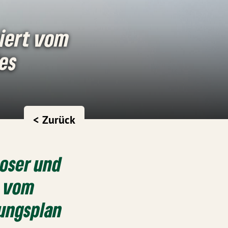
iert vom
es
< Zurück
oser und
n vom
ungsplan