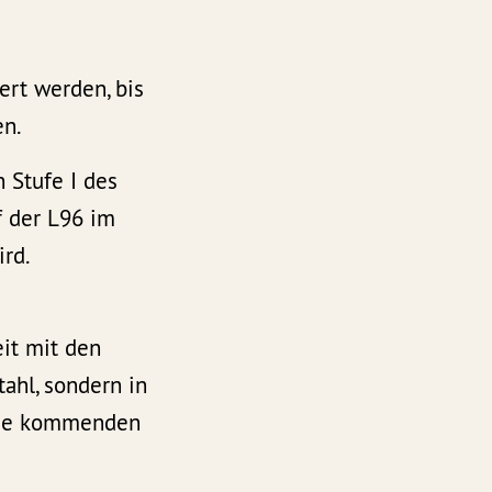
ert werden, bis
en.
 Stufe I des
f der L96 im
ird.
it mit den
tahl, sondern in
 die kommenden