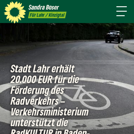
mich
Sandra
Boser
Presse
Kontakt
Termine
Newsletter
Für Lahr / Kinzigtal
Stadt Lahr erhält
20.000 EUR für die
Förderung des
Radverkehrs –
Verkehrsministerium
unterstützt die
RadKULTUR in Baden-