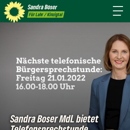
mich
Sandra
Boser
Presse
Kontakt
Termine
Newsletter
Für Lahr / Kinzigtal
Sandra Boser MdL bietet
Telefonsprechstunde