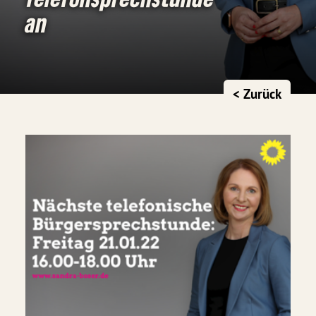
an
< Zurück