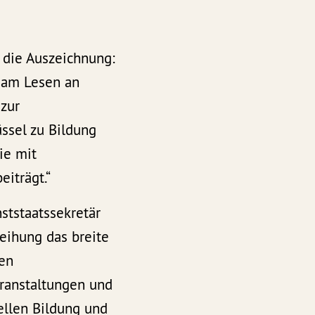
 die Auszeichnung:
ß am Lesen an
 zur
ssel zu Bildung
ie mit
iträgt.“
tstaatssekretär
leihung das breite
en
ranstaltungen und
rellen Bildung und