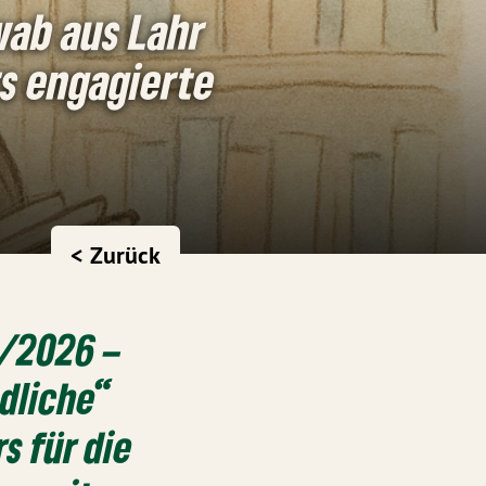
wab aus Lahr
s engagierte
< Zurück
5/2026 –
dliche“
s für die