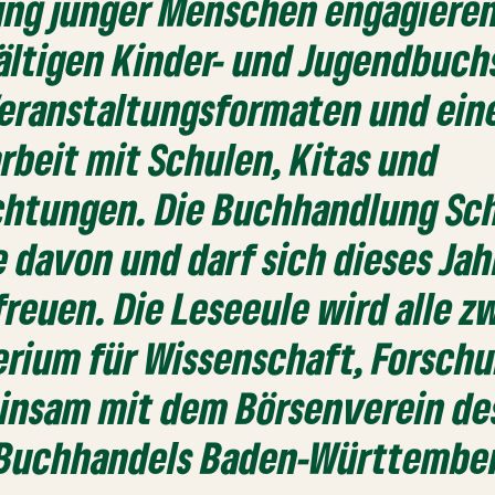
ung junger Menschen engagieren
ältigen Kinder- und Jugendbuch
Veranstaltungsformaten und ein
beit mit Schulen, Kitas und
ichtungen. Die Buchhandlung Sc
ne davon und darf sich dieses Jah
freuen. Die Leseeule wird alle z
erium für Wissenschaft, Forsch
insam mit dem Börsenverein de
Buchhandels Baden-Württembe