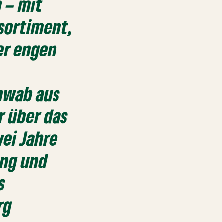
 – mit
sortiment,
er engen
hwab aus
r über das
wei Jahre
ung und
s
rg