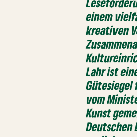
Leseförder
einem vielf
kreativen 
Zusammenar
Kultureinr
Lahr ist ei
Gütesiegel 
vom Minist
Kunst geme
Deutschen 