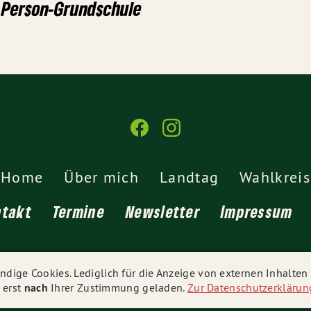
Person-Grundschule
Home
Über mich
Landtag
Wahlkreis
ntakt
Termine
Newsletter
Impressum
© 2026
Sandra Boser
- Alle Rechte vorbehalten.
dige Cookies. Lediglich für die Anzeige von externen Inhalte
 erst
nach
Ihrer Zustimmung geladen.
Zur Datenschutzerklärun