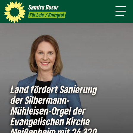
mich
Sandra
Boser
Presse
Kontakt
Termine
Newsletter
Für Lahr / Kinzigtal
Land fördert Sanierung
der Silbermann-
Mühleisen-Orgel der
Evangelischen Kirche
Meißenheim mit 24.320