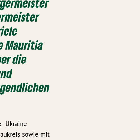
rgermeister
ermeister
iele
e Mauritia
er die
und
ugendlichen
er Ukraine
ukreis sowie mit