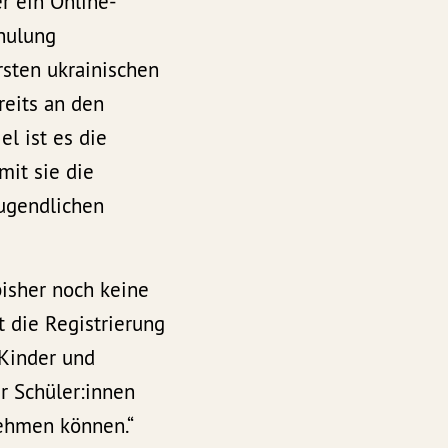
r ein Online-
chulung
rsten ukrainischen
reits an den
l ist es die
mit sie die
Jugendlichen
bisher noch keine
t die Registrierung
 Kinder und
r Schüler:innen
nehmen können.“