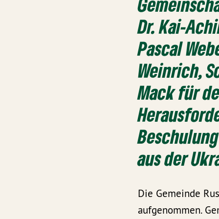
Gemeinscha
Dr. Kai-Ach
Pascal Webe
Weinrich, S
Mack für d
Herausford
Beschulung
aus der Ukr
Die Gemeinde Rust
aufgenommen. Gem