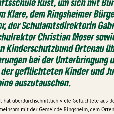
ftsschule Rust, um sich mit Bü
im Klare, dem Ringsheimer Bürg
r, der Schulamtsdirektorin Gabr
chulrektor Christian Moser sowi
en Kinderschutzbund Ortenau üb
erungen bei der Unterbringung 
 der geflüchteten Kinder und J
aine auszutauschen.
 hat überdurchschnittlich viele Geflüchtete aus d
einsam mit der Gemeinde Ringsheim, dem Ortena