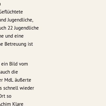
n
Geflüchtete
und Jugendliche,
auch 22 Jugendliche
he und eine
he Betreuung ist
n ein Bild vom
 auch die
ser MdL äußerte
ss schnell wieder
Ort so
Achim Klare