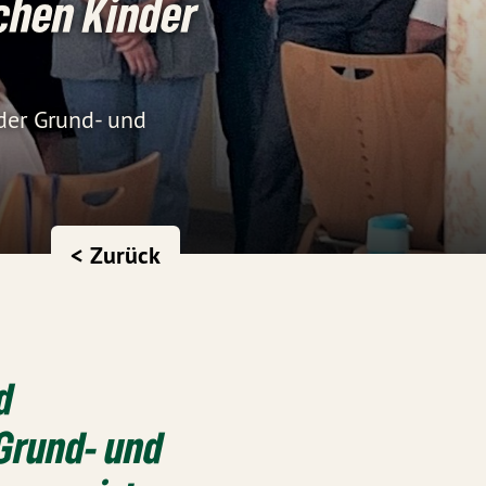
schen Kinder
 der Grund- und
< Zurück
d
 Grund- und