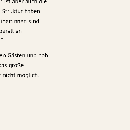
 ist aber auch die
e Struktur haben
iner:innen sind
berall an
.“
den Gästen und hob
das große
 nicht möglich.