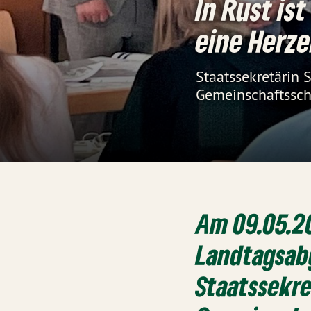
In Rust is
eine Herz
Staatssekretärin 
Gemeinschaftssch
Am 09.05.2
Landtagsab
Staatssekre