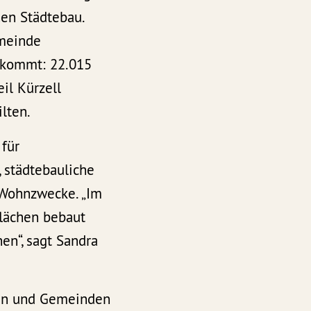
hen Städtebau.
emeinde
 kommt: 22.015
il Kürzell
lten.
für
 städtebauliche
 Wohnzwecke. „Im
flächen bebaut
n“, sagt Sandra
ten und Gemeinden