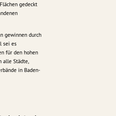
 Flächen gedeckt
handenen
en gewinnen durch
l sei es
en für den hohen
 alle Städte,
rbände in Baden-