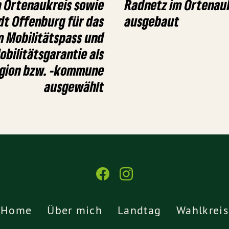
n Ortenaukreis sowie
Radnetz im Ortenauk
dt Offenburg für das
ausgebaut
m Mobilitätspass und
obilitätsgarantie als
egion bzw. -kommune
ausgewählt
Home
Über mich
Landtag
Wahlkreis